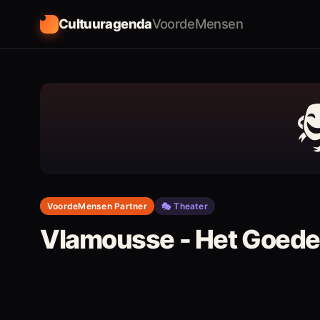
Cultuuragenda
VoordeMensen
VoordeMensen Partner
🎭
Theater
Vlamousse - Het Goede