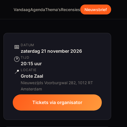
Vandaag
Agenda
Thema's
Recensies
Nieuwsbrief
DATUM
📅
zaterdag 21 november 2026
TIJD
🕐
20:15
uur
LOCATIE
📍
Grote Zaal
Nieuwezijds Voorburgwal 282, 1012 RT
Amsterdam
Tickets via organisator