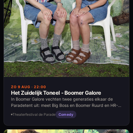
ZO 9 AUG
· 22:00
Het Zuidelijk Toneel - Boomer Galore
In Boomer Galore vechten twee generaties elkaar de
Paradetent uit: meet Big Boss en Boomer Ruurd en HR-
manager en Millenial Agnes. Zij vertrekt en hij snapt niet
Theaterfestival de Parade
Comedy
waarom. Zij wil naar Bali, weg van Technic Solutions. Hij
blijft achter met collega’s en karaoke. Wie van deze twee
verovert je hart en overleeft deze battle of the