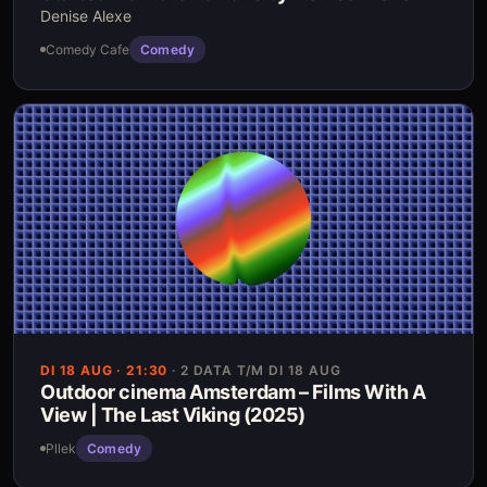
Denise Alexe
Comedy Cafe
Comedy
DI 18 AUG
· 21:30
·
2 DATA T/M DI 18 AUG
Outdoor cinema Amsterdam – Films With A
View | The Last Viking (2025)
Pllek
Comedy