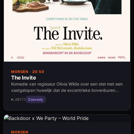
MORGEN
· 20:50
The Invite
Komedie van regisseur Olivia Wilde over een stel met een
vastgelopen huwelijk dat de excentrieke bovenburen
uitnodigt voor een etentje. Het diner loopt anders dan
LAB111
Comedy
verwacht. Geselecteerd voor Sundance. Te zien in
LAB111 in Amsterdam.
MORGEN