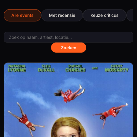
Alle events
Met recensie
Keuze criticus
B
Zoeken
Evenementen