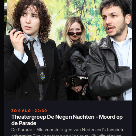
generations?
ZO 9 AUG
· 22:30
Theatergroep De Negen Nachten - Moord op
de Parade
De Parade - Alle voorstellingen van Nederland’s favoriete
cabaretier Tito Lagetoren en zijn vrouw Kiki zijn afgelast