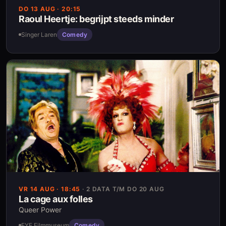
DO 13 AUG
· 20:15
Raoul Heertje: begrijpt steeds minder
Singer Laren
Comedy
VR 14 AUG
· 18:45
·
2 DATA T/M DO 20 AUG
La cage aux folles
Queer Power
EYE Filmmuseum
Comedy