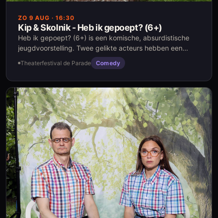
ZO 9 AUG
· 16:30
Kip & Skolnik - Heb ik gepoept? (6+)
Heb ik gepoept? (6+) is een komische, absurdistische
jeugdvoorstelling. Twee gelikte acteurs hebben een
vrolijk muziekprogramma voorbereid voor de kinderen
Theaterfestival de Parade
Comedy
maar worden al snel gesaboteerd door een mysterieuze
drol.