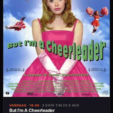
VANDAAG
· 16:00
·
3 DATA T/M ZO 9 AUG
But I'm A Cheerleader