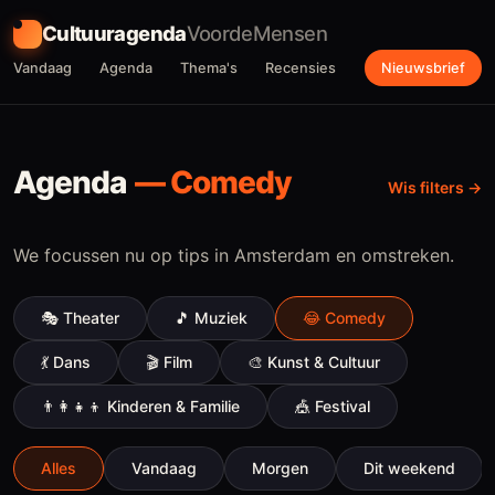
Cultuuragenda
VoordeMensen
Vandaag
Agenda
Thema's
Recensies
Nieuwsbrief
Agenda
—
Comedy
Wis filters
We focussen nu op tips in Amsterdam en omstreken.
🎭
Theater
🎵
Muziek
😂
Comedy
💃
Dans
🎬
Film
🎨
Kunst & Cultuur
👨‍👩‍👧‍👦
Kinderen & Familie
🎪
Festival
Alles
Vandaag
Morgen
Dit weekend