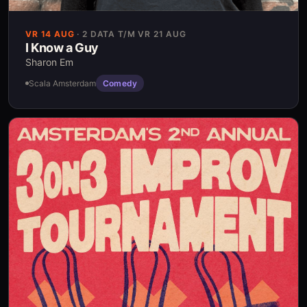
VR 14 AUG
·
2 DATA T/M VR 21 AUG
I Know a Guy
Sharon Em
Scala Amsterdam
Comedy