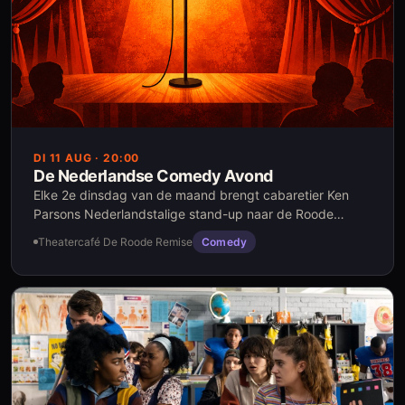
DI 11 AUG
· 20:00
De Nederlandse Comedy Avond
Elke 2e dinsdag van de maand brengt cabaretier Ken
Parsons Nederlandstalige stand-up naar de Roode
Remise. Verwacht een scherpe en gevarieerde line-up
Theatercafé De Roode Remise
Comedy
vol sterke grappen, persoonlijke verhalen en
verrassende perspectieven. Ken praat de avond aan
elkaar — en zingt misschien zelfs nog een liedje.