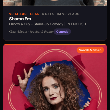
VR 14 AUG
· 18:55
·
6 DATA T/M VR 21 AUG
Sharon Em
I Know a Guy - Stand-up Comedy | IN ENGLISH
Zaal 4
Scala - foodbar & theater
Comedy
VoordeMensen