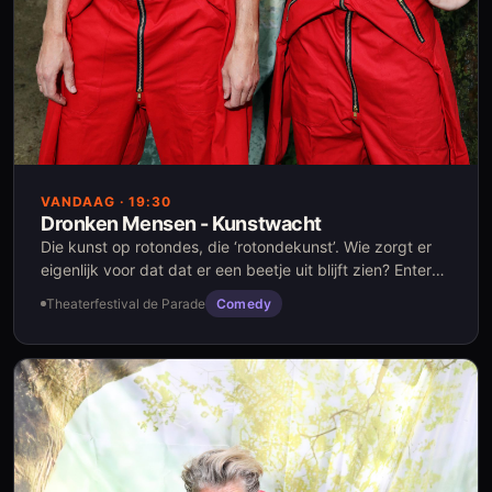
VANDAAG
· 19:30
Dronken Mensen - Kunstwacht
Die kunst op rotondes, die ‘rotondekunst’. Wie zorgt er
eigenlijk voor dat dat er een beetje uit blijft zien? Enter
kunstwacht: de helden van schrob-, sop-, en stil
Theaterfestival de Parade
Comedy
plichtsbesef en af en toe een frikandelletje.