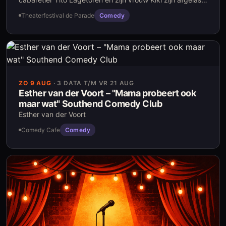
nadat Tito gisternacht, in gorillapak, behoorlijk vermoord
Theaterfestival de Parade
Comedy
is aangetroffen in de Casa Mundo. Bij gebrek aan beter
heeft het politiebureau rechercheurs-duo Khamissadine
en Sami gestuurd om vanavond onderzoek te verrichten.
Wij vragen u mee te werken en waakzaam te blijven voor
signalen van de drie vermiste hoofdverdachten; zijn
weduwe Kiki, Filippe van De Snoep en onze op zes-na...
ZO 9 AUG
·
3 DATA T/M VR 21 AUG
Esther van der Voort – "Mama probeert ook
maar wat" Southend Comedy Club
Esther van der Voort
Comedy Cafe
Comedy