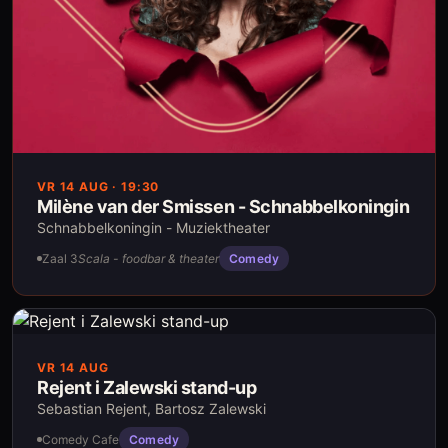
VR 14 AUG
· 19:30
Milène van der Smissen - Schnabbelkoningin
Schnabbelkoningin - Muziektheater
Zaal 3
Scala - foodbar & theater
Comedy
VR 14 AUG
Rejent i Zalewski stand-up
Sebastian Rejent, Bartosz Zalewski
Comedy Cafe
Comedy