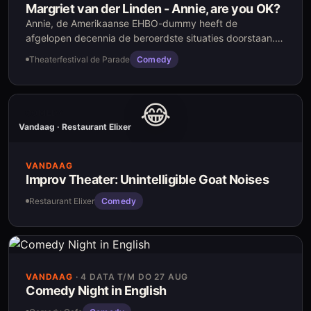
Margriet van der Linden - Annie, are you OK?
Annie, de Amerikaanse EHBO-dummy heeft de
afgelopen decennia de beroerdste situaties doorstaan.
Maar hoe gaat het eigenlijk met haar? Daar kom je achter
Theaterfestival de Parade
Comedy
tijdens deze voorstelling.
😂
COMEDY
Vandaag · Restaurant Elixer
VANDAAG
Improv Theater: Unintelligible Goat Noises
Restaurant Elixer
Comedy
VANDAAG
·
4 DATA T/M DO 27 AUG
Comedy Night in English