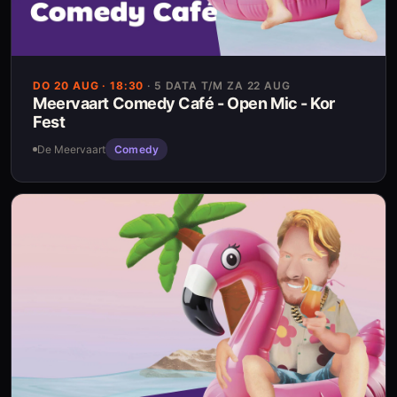
DO 20 AUG
· 18:30
·
5 DATA T/M ZA 22 AUG
Meervaart Comedy Café - Open Mic - Kor
Fest
De Meervaart
Comedy