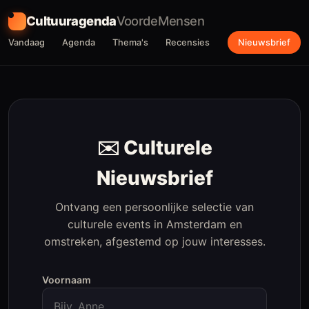
Cultuuragenda
VoordeMensen
Vandaag
Agenda
Thema's
Recensies
Nieuwsbrief
✉️ Culturele
Nieuwsbrief
Ontvang een persoonlijke selectie van
culturele events in Amsterdam en
omstreken, afgestemd op jouw interesses.
Voornaam