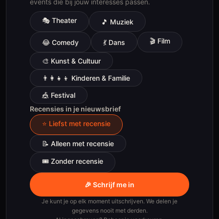
events die bij jouw interesses passen.
🎭
Theater
🎵
Muziek
🎬
Film
😂
Comedy
💃
Dans
🎨
Kunst & Cultuur
👨‍👩‍👧‍👦
Kinderen & Familie
🎪
Festival
Recensies in je nieuwsbrief
⭐ Liefst met recensie
📝 Alleen met recensie
🎟 Zonder recensie
🎉 Schrijf me in
Je kunt je op elk moment uitschrijven. We delen je
gegevens nooit met derden.