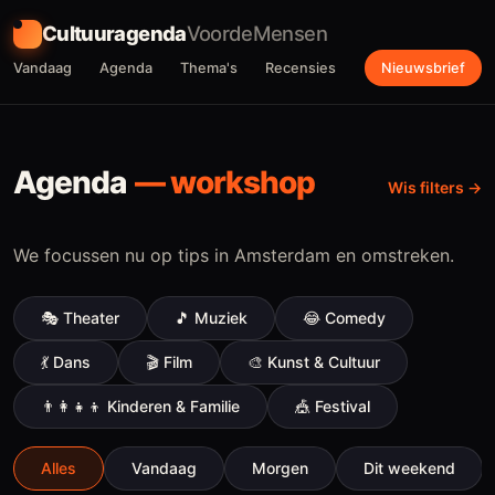
Cultuuragenda
VoordeMensen
Vandaag
Agenda
Thema's
Recensies
Nieuwsbrief
Agenda
—
workshop
Wis filters
We focussen nu op tips in Amsterdam en omstreken.
🎭
Theater
🎵
Muziek
😂
Comedy
💃
Dans
🎬
Film
🎨
Kunst & Cultuur
👨‍👩‍👧‍👦
Kinderen & Familie
🎪
Festival
Alles
Vandaag
Morgen
Dit weekend