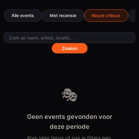
Alle events
Met recensie
Keuze criticus
B
Zoeken
Evenementen
🎭
Geen events gevonden voor
deze periode
Kom later terug of pas je filters aan.