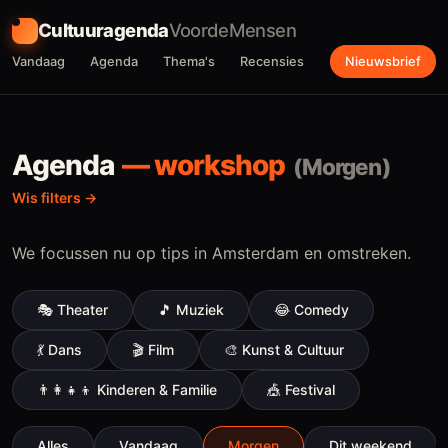
Cultuuragenda
VoordeMensen
Vandaag
Agenda
Thema's
Recensies
Nieuwsbrief
Agenda
—
workshop
(
Morgen
)
Wis filters
We focussen nu op tips in Amsterdam en omstreken.
🎭
Theater
🎵
Muziek
😂
Comedy
💃
Dans
🎬
Film
🎨
Kunst & Cultuur
👨‍👩‍👧‍👦
Kinderen & Familie
🎪
Festival
Alles
Vandaag
Morgen
Dit weekend