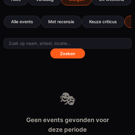
Alle events
Met recensie
Keuze criticus
B
Zoeken
Evenementen
🎭
Geen events gevonden voor
deze periode